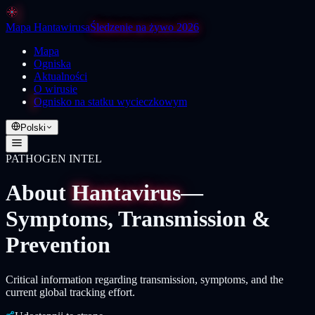
Mapa Hantawirusa
Śledzenie na żywo 2026
Mapa
Ogniska
Aktualności
O wirusie
Ognisko na statku wycieczkowym
Polski
PATHOGEN INTEL
About
Hantavirus
—
Symptoms, Transmission &
Prevention
Critical information regarding transmission, symptoms, and the
current global tracking effort.