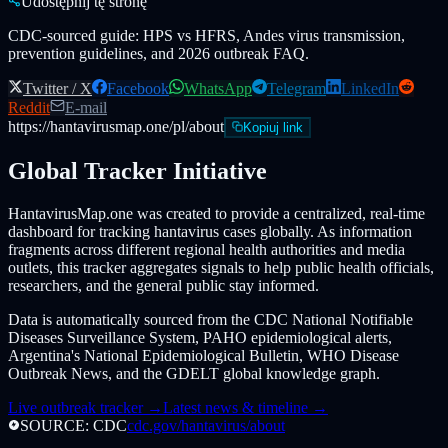
Udostępnij tę stronę
CDC-sourced guide: HPS vs HFRS, Andes virus transmission,
prevention guidelines, and 2026 outbreak FAQ.
Twitter / X
Facebook
WhatsApp
Telegram
LinkedIn
Reddit
E-mail
https://hantavirusmap.one/pl/about
Kopiuj link
Global Tracker Initiative
HantavirusMap.one was created to provide a centralized, real-time
dashboard for tracking hantavirus cases globally. As information
fragments across different regional health authorities and media
outlets, this tracker aggregates signals to help public health officials,
researchers, and the general public stay informed.
Data is automatically sourced from the CDC National Notifiable
Diseases Surveillance System, PAHO epidemiological alerts,
Argentina's National Epidemiological Bulletin, WHO Disease
Outbreak News, and the GDELT global knowledge graph.
Live outbreak tracker →
Latest news & timeline →
SOURCE: CDC
cdc.gov/hantavirus/about