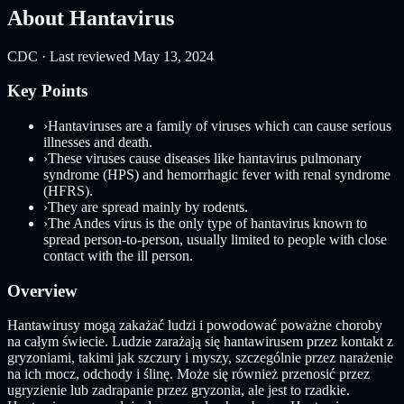
About Hantavirus
CDC · Last reviewed May 13, 2024
Key Points
›
Hantaviruses are a family of viruses which can cause serious
illnesses and death.
›
These viruses cause diseases like hantavirus pulmonary
syndrome (HPS) and hemorrhagic fever with renal syndrome
(HFRS).
›
They are spread mainly by rodents.
›
The Andes virus is the only type of hantavirus known to
spread person-to-person, usually limited to people with close
contact with the ill person.
Overview
Hantawirusy mogą zakażać ludzi i powodować poważne choroby
na całym świecie. Ludzie zarażają się hantawirusem przez kontakt z
gryzoniami, takimi jak szczury i myszy, szczególnie przez narażenie
na ich mocz, odchody i ślinę. Może się również przenosić przez
ugryzienie lub zadrapanie przez gryzonia, ale jest to rzadkie.