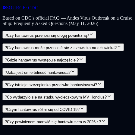
SOURCE: CDC
Based on CDC's official FAQ — Andes Virus Outbreak on a Cruise
Ship: Frequently Asked Questions (May 11, 2026)
?
Czy hantawirus przenosi się drogą powietrzną?
?
Czy hantawirus może przenosić się z człowieka na człowieka?
?
Gdzie hantawirus występuje najczęściej?
?
Jaka jest śmiertelność hantawirusa?
?
Czy istnieje szczepionka przeciwko hantawirusowi?
?
Co wydarzyło się na statku wycieczkowym MV Hondius?
?
Czym hantawirus różni się od COVID-19?
?
Czy powinienem martwić się hantawirusem w 2026 r.?