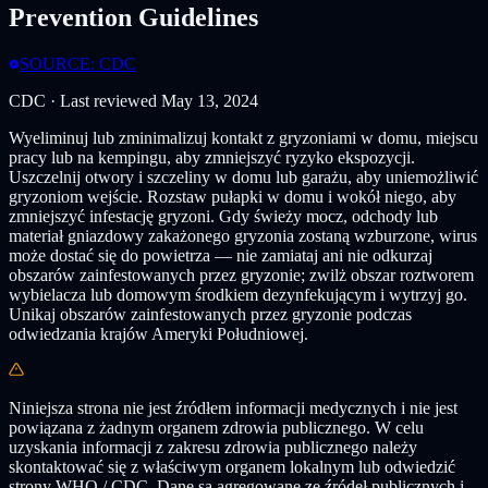
Prevention Guidelines
SOURCE: CDC
CDC · Last reviewed May 13, 2024
Wyeliminuj lub zminimalizuj kontakt z gryzoniami w domu, miejscu
pracy lub na kempingu, aby zmniejszyć ryzyko ekspozycji.
Uszczelnij otwory i szczeliny w domu lub garażu, aby uniemożliwić
gryzoniom wejście. Rozstaw pułapki w domu i wokół niego, aby
zmniejszyć infestację gryzoni. Gdy świeży mocz, odchody lub
materiał gniazdowy zakażonego gryzonia zostaną wzburzone, wirus
może dostać się do powietrza — nie zamiataj ani nie odkurzaj
obszarów zainfestowanych przez gryzonie; zwilż obszar roztworem
wybielacza lub domowym środkiem dezynfekującym i wytrzyj go.
Unikaj obszarów zainfestowanych przez gryzonie podczas
odwiedzania krajów Ameryki Południowej.
Niniejsza strona nie jest źródłem informacji medycznych i nie jest
powiązana z żadnym organem zdrowia publicznego. W celu
uzyskania informacji z zakresu zdrowia publicznego należy
skontaktować się z właściwym organem lokalnym lub odwiedzić
strony WHO / CDC. Dane są agregowane ze źródeł publicznych i