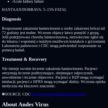
›
Acute kidney failure
HANTAAN/DOBRAVA: 5–15% FATAL
Diagnosis
Rozpoznanie zakażenia hantawirusem u osoby zakażonej krócej niż
72 godziny jest trudne. Wczesne objawy łatwo pomylić z grypą.
Jeśli podejrzewasz chorobę hantawirusową, niezwłocznie zgłoś się
do lekarza i wspomnij o każdym możliwym kontakcie z gryzoniami.
Laboratoria państwowe i CDC mogą potwierdzić rozpoznanie za
pomocą badań.
Treatment & Recovery
Nie istnieje swoiste leczenie zakażenia hantawirusem. Pacjenci
otrzymują leczenie podtrzymujące, obejmujące odpoczynek,
nawodnienie i leczenie objawowe. Pacjenci z HZP mogą wymagać
intubacji; pacjenci z HFRS mogą wymagać dializy. Wczesna opieka
medyczna ma kluczowe znaczenie.
SOURCE: CDC
cdc.gov/hantavirus/about/andesvirus
About Andes Virus