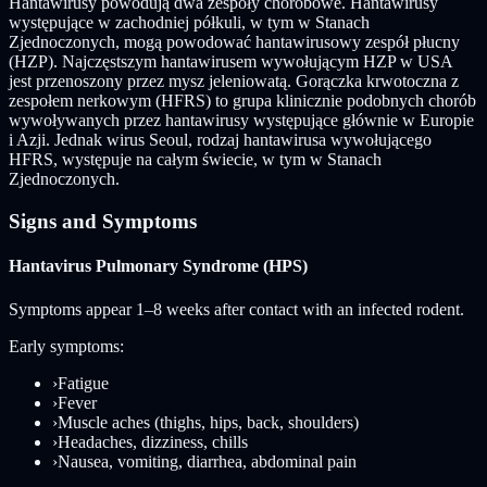
Hantawirusy powodują dwa zespoły chorobowe. Hantawirusy
występujące w zachodniej półkuli, w tym w Stanach
Zjednoczonych, mogą powodować hantawirusowy zespół płucny
(HZP). Najczęstszym hantawirusem wywołującym HZP w USA
jest przenoszony przez mysz jeleniowatą. Gorączka krwotoczna z
zespołem nerkowym (HFRS) to grupa klinicznie podobnych chorób
wywoływanych przez hantawirusy występujące głównie w Europie
i Azji. Jednak wirus Seoul, rodzaj hantawirusa wywołującego
HFRS, występuje na całym świecie, w tym w Stanach
Zjednoczonych.
Signs and Symptoms
Hantavirus Pulmonary Syndrome (HPS)
Symptoms appear 1–8 weeks after contact with an infected rodent.
Early symptoms:
›
Fatigue
›
Fever
›
Muscle aches (thighs, hips, back, shoulders)
›
Headaches, dizziness, chills
›
Nausea, vomiting, diarrhea, abdominal pain