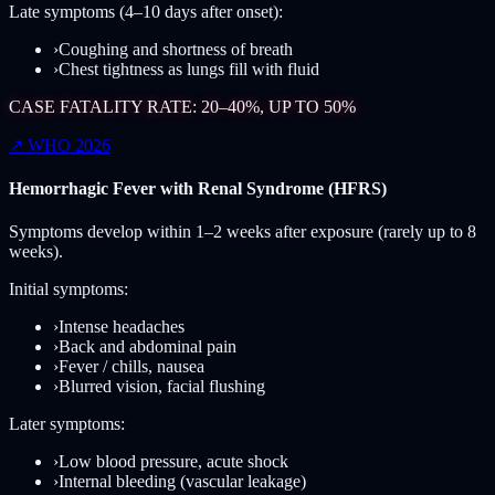
Late symptoms (4–10 days after onset):
›
Coughing and shortness of breath
›
Chest tightness as lungs fill with fluid
CASE FATALITY RATE: 20–40%, UP TO 50%
↗
WHO 2026
Hemorrhagic Fever with Renal Syndrome (HFRS)
Symptoms develop within 1–2 weeks after exposure (rarely up to 8
weeks).
Initial symptoms:
›
Intense headaches
›
Back and abdominal pain
›
Fever / chills, nausea
›
Blurred vision, facial flushing
Later symptoms:
›
Low blood pressure, acute shock
›
Internal bleeding (vascular leakage)